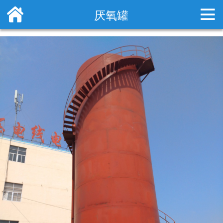
%>


厌氧罐