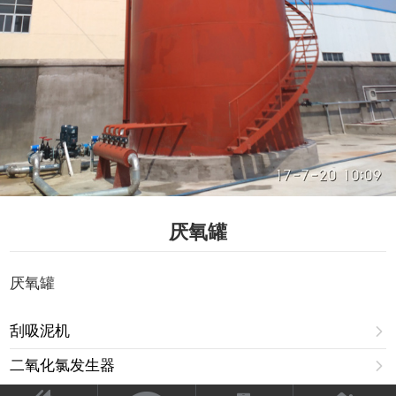
厌氧罐
厌氧罐
刮吸泥机

二氧化氯发生器
