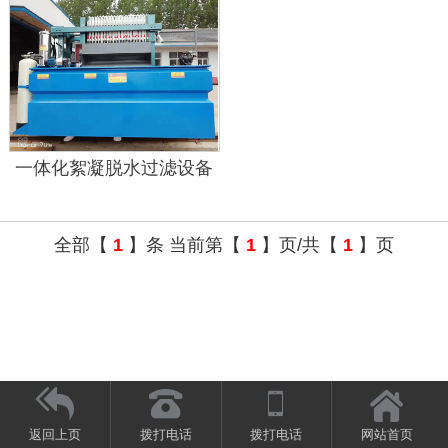
一体化絮凝脱水过滤设备
全部【
1
】条 当前第【
1
】页/共【
1
】页




返回上页
拨打电话
拨打电话
网站首页