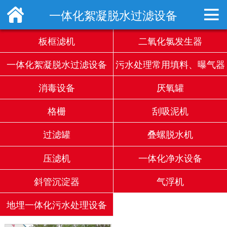


一体化絮凝脱水过滤设备
板框滤机
二氧化氯发生器
一体化絮凝脱水过滤设备
污水处理常用填料、曝气器
消毒设备
厌氧罐
格栅
刮吸泥机
过滤罐
叠螺脱水机
压滤机
一体化净水设备
斜管沉淀器
气浮机
地埋一体化污水处理设备